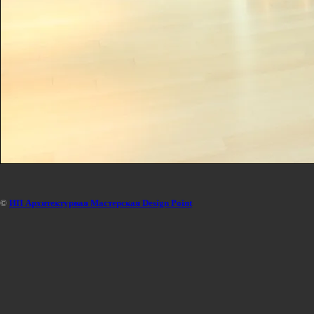
©
ИП Архитектурная Мастерская Design Point