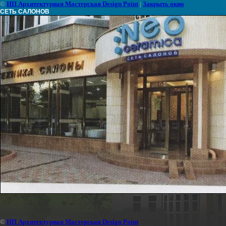
©
ИП Архитектурная Мастерская Design Point
|
Закрыть окно
СЕТЬ САЛОНОВ
©
ИП Архитектурная Мастерская Design Point