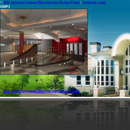
©
ИП Архитектурная Мастерская Design Point
|
Закрыть окно
GWP1
©
ИП Архитектурная Мастерская Design Point